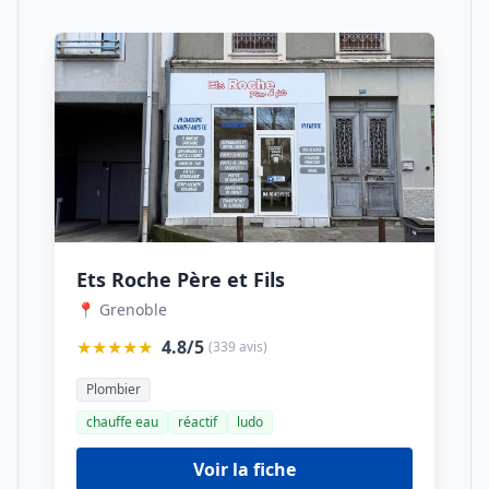
Ets Roche Père et Fils
📍 Grenoble
★★★★★
4.8/5
(339 avis)
Plombier
chauffe eau
réactif
ludo
Voir la fiche