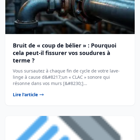
Bruit de « coup de bélier » : Pourquoi
cela peut-il fissurer vos soudures à
terme ?
Vous sursautez à chaque fin de cycle de votre lave-
linge à cause d&#8217;un « CLAC » sonore qui
résonne dans vos murs [&#8230;]...
Lire l'article