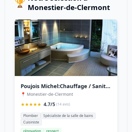
🏆
Monestier-de-Clermont
Poujois Michel:Chauffage / Sanitaire / Carrelage / Salle de bain/ Cuisine étude vente et pose
📍 Monestier-de-Clermont
★★★★★
4.7/5
(14 avis)
Plombier
Spécialiste de la salle de bains
Cuisiniste
rénovation
respect