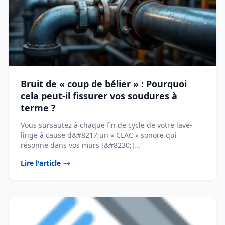
Bruit de « coup de bélier » : Pourquoi
cela peut-il fissurer vos soudures à
terme ?
Vous sursautez à chaque fin de cycle de votre lave-
linge à cause d&#8217;un « CLAC » sonore qui
résonne dans vos murs [&#8230;]...
Lire l'article