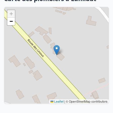
+
−
Leaflet
|
© OpenStreetMap contributors