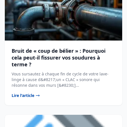
Bruit de « coup de bélier » : Pourquoi
cela peut-il fissurer vos soudures à
terme ?
Vous sursautez à chaque fin de cycle de votre lave-
linge à cause d&#8217;un « CLAC » sonore qui
résonne dans vos murs [&#8230;]...
Lire l'article