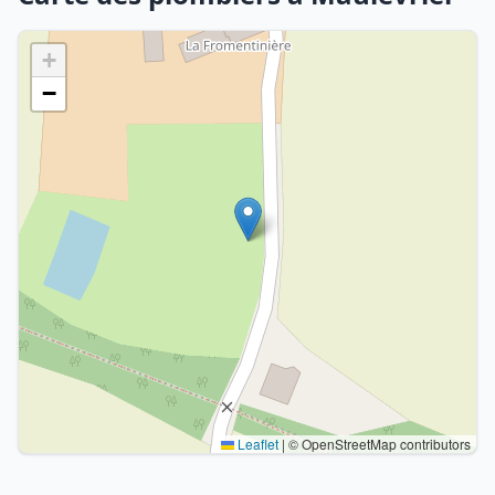
+
−
Leaflet
|
© OpenStreetMap contributors