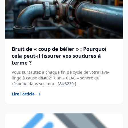
Bruit de « coup de bélier » : Pourquoi
cela peut-il fissurer vos soudures à
terme ?
Vous sursautez à chaque fin de cycle de votre lave-
linge à cause d&#8217;un « CLAC » sonore qui
résonne dans vos murs [&#8230;]...
Lire l'article