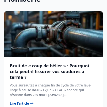
Bruit de « coup de bélier » : Pourquoi
cela peut-il fissurer vos soudures à
terme ?
Vous sursautez à chaque fin de cycle de votre lave-
linge à cause d&#8217;un « CLAC » sonore qui
résonne dans vos murs [&#8230;]...
Lire l'article