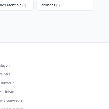
nes-Montjoie
Larringes
(1)
(1)
Maçon
Peintre
Couvreur
Pisciniste
Avis couvreurs