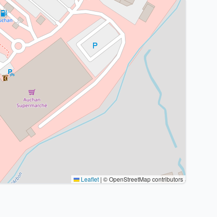
Leaflet
|
© OpenStreetMap contributors