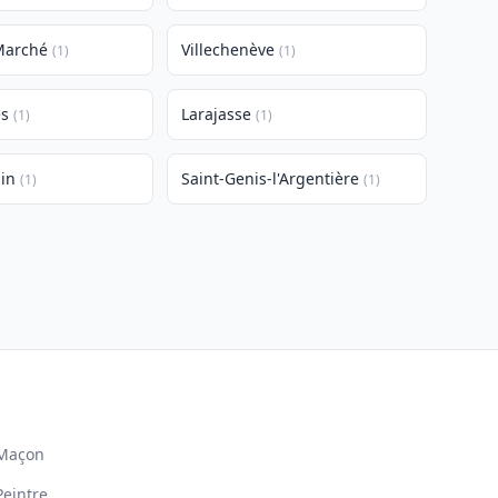
Marché
Villechenève
(1)
(1)
es
Larajasse
(1)
(1)
lin
Saint-Genis-l'Argentière
(1)
(1)
Maçon
Peintre