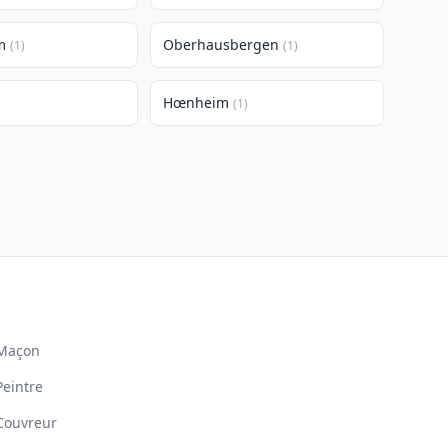
m
Oberhausbergen
(1)
(1)
Hœnheim
(1)
Maçon
Peintre
Couvreur