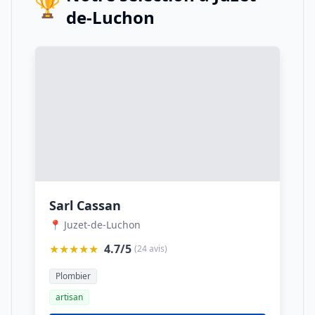
🏆
de-Luchon
Sarl Cassan
📍 Juzet-de-Luchon
★★★★★
4.7/5
(24 avis)
Plombier
artisan