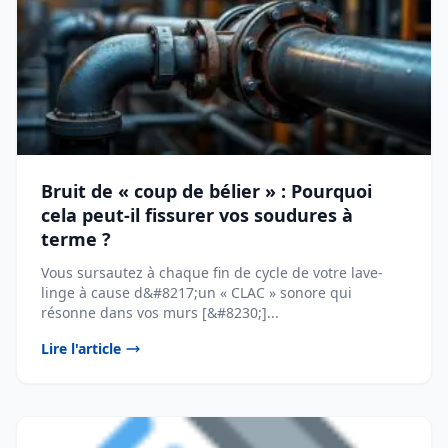
Bruit de « coup de bélier » : Pourquoi
cela peut-il fissurer vos soudures à
terme ?
Vous sursautez à chaque fin de cycle de votre lave-
linge à cause d&#8217;un « CLAC » sonore qui
résonne dans vos murs [&#8230;]...
Lire l'article