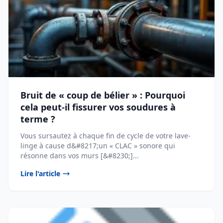
Bruit de « coup de bélier » : Pourquoi
cela peut-il fissurer vos soudures à
terme ?
Vous sursautez à chaque fin de cycle de votre lave-
linge à cause d&#8217;un « CLAC » sonore qui
résonne dans vos murs [&#8230;]...
Lire l'article