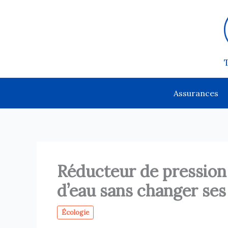
Aller
au
contenu
Assurances
Réducteur de pressio
d’eau sans changer ses
Écologie